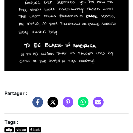
Partager :
Tags :
clip
video
6lack