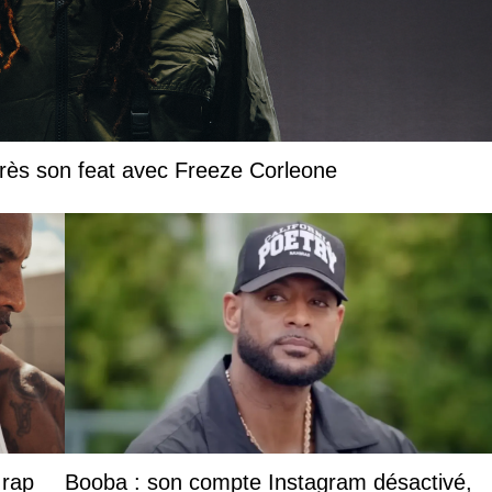
près son feat avec Freeze Corleone
 rap
Booba : son compte Instagram désactivé,