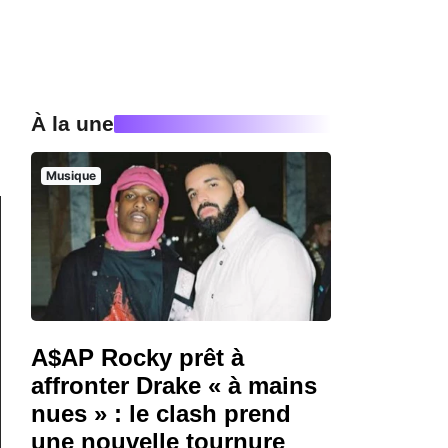
À la une
Musique
A$AP Rocky prêt à
affronter Drake « à mains
nues » : le clash prend
une nouvelle tournure