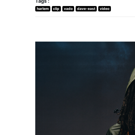
Tags :
harlem
clip
vado
dave-east
video