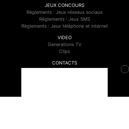
JEUX CONCOURS
Règlements : Jeux réseaux sociaux
Règlements : Jeux SMS
Règlements : Jeux téléphone et internet
VIDEO
Generations TV
Clips
CONTACTS
Contacter Generations
© 2026 Generations Tous droits réservés.
Signaler un contenu
-
Mentions légales
-
Politique de cookies
-
Contact