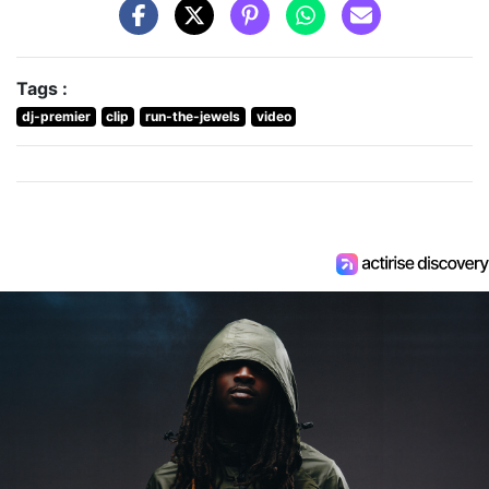
Tags :
dj-premier
clip
run-the-jewels
video