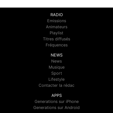
RADIO
Emissions
Animateurs
Playlist
Titres diffusés
Fréquences
NEWS
News
Musique
Sport
Lifestyle
Contacter la rédac
APPS
Generations sur iPhone
Generations sur Android