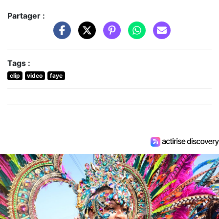
Partager :
Tags :
clip
video
faye