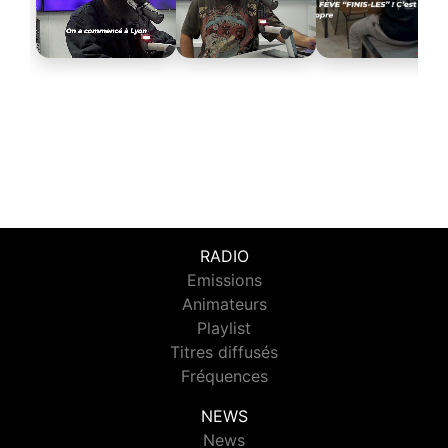
RADIO
Emissions
Animateurs
Playlist
Titres diffusés
Fréquences
NEWS
News