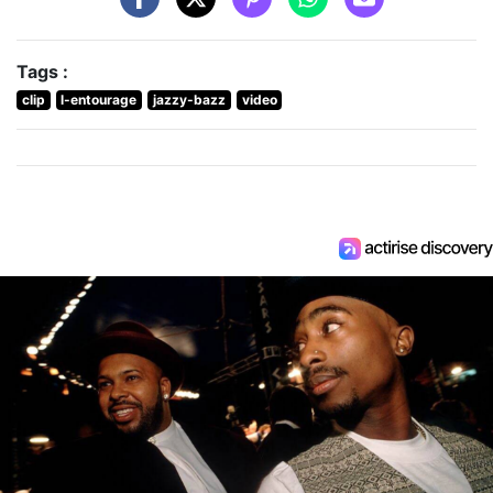
Tags :
clip
l-entourage
jazzy-bazz
video