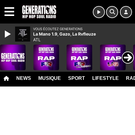
MENU
VOUS ÉCOUTEZ GENERATIONS
La Mano 1.9, Gazo, La Rvfleuze
ATL
NEWS
MUSIQUE
SPORT
LIFESTYLE
RAD