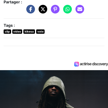
Partager :
Tags :
clip
video
kikesa
vote