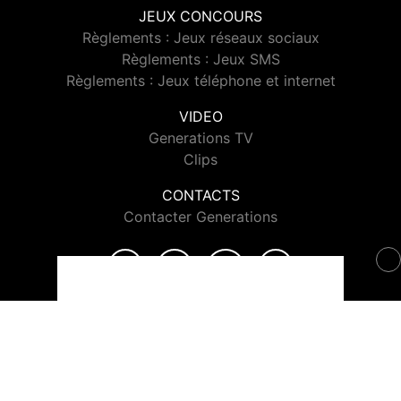
JEUX CONCOURS
Règlements : Jeux réseaux sociaux
Règlements : Jeux SMS
Règlements : Jeux téléphone et internet
VIDEO
Generations TV
Clips
CONTACTS
Contacter Generations
© 2026 Generations Tous droits réservés.
Signaler un contenu
-
Mentions légales
-
Politique de cookies
-
Contact