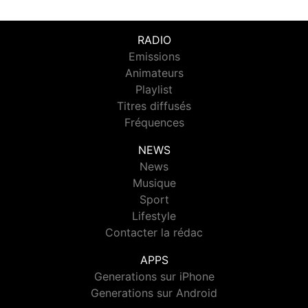
RADIO
Emissions
Animateurs
Playlist
Titres diffusés
Fréquences
NEWS
News
Musique
Sport
Lifestyle
Contacter la rédac
APPS
Generations sur iPhone
Generations sur Android