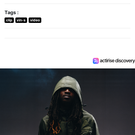
Tags :
clip
vin-s
video