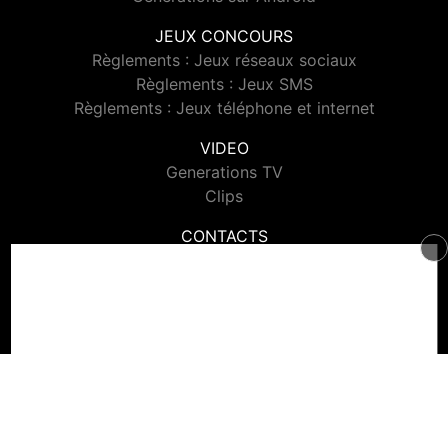
JEUX CONCOURS
Règlements : Jeux réseaux sociaux
Règlements : Jeux SMS
Règlements : Jeux téléphone et internet
VIDEO
Generations TV
Clips
CONTACTS
Contacter Generations
© 2026 Generations Tous droits réservés.
Signaler un contenu
-
Mentions légales
-
Politique de cookies
-
Contact