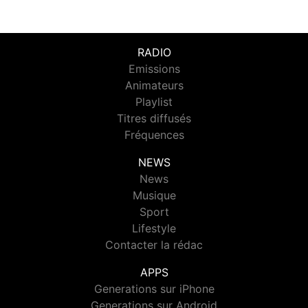
RADIO
Emissions
Animateurs
Playlist
Titres diffusés
Fréquences
NEWS
News
Musique
Sport
Lifestyle
Contacter la rédac
APPS
Generations sur iPhone
Generations sur Android