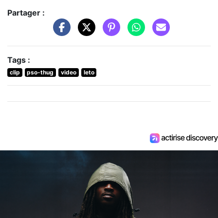
Partager :
Tags :
clip
pso-thug
video
leto