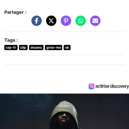
Partager :
Tags :
rap-fr
clip
doums
gros-mo
ok