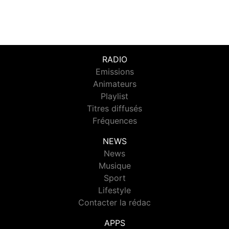
RADIO
Emissions
Animateurs
Playlist
Titres diffusés
Fréquences
NEWS
News
Musique
Sport
Lifestyle
Contacter la rédac
APPS