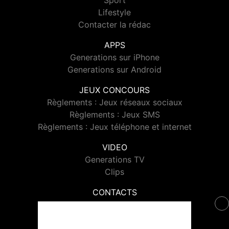
Sport
Lifestyle
Contacter la rédac
APPS
Generations sur iPhone
Generations sur Android
JEUX CONCOURS
Règlements : Jeux réseaux sociaux
Règlements : Jeux SMS
Règlements : Jeux téléphone et internet
VIDEO
Generations TV
Clips
CONTACTS
Contacter Generations