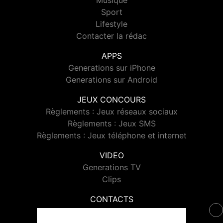
Musique
Sport
Lifestyle
Contacter la rédac
APPS
Generations sur iPhone
Generations sur Android
JEUX CONCOURS
Règlements : Jeux réseaux sociaux
Règlements : Jeux SMS
Règlements : Jeux téléphone et internet
VIDEO
Generations TV
Clips
CONTACTS
Contacter Generations