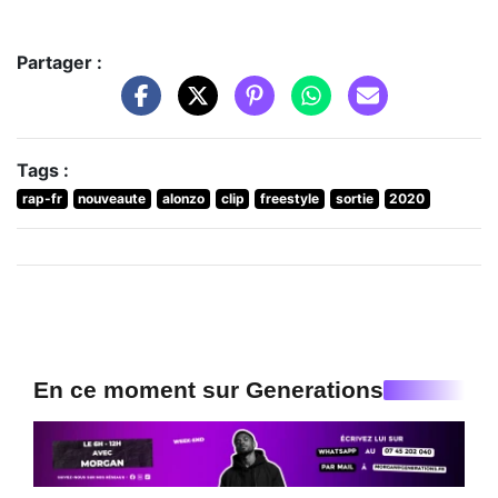
Partager :
Tags :
rap-fr
nouveaute
alonzo
clip
freestyle
sortie
2020
En ce moment sur Generations