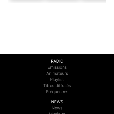
RADIO
Emissions
Animateurs
Playlist
Titres diffusés
Fréquences
NEWS
News