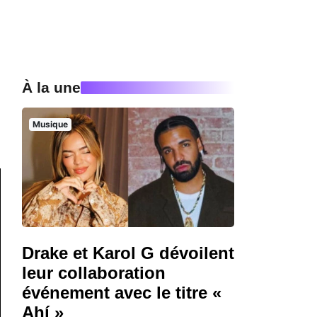
À la une
Musique
Drake et Karol G dévoilent
leur collaboration
événement avec le titre «
Ahí »