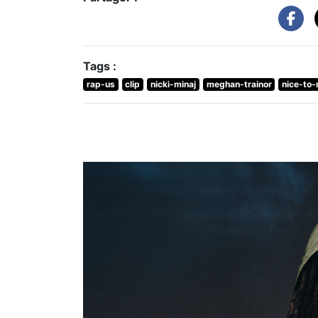
Tags :
rap-us
clip
nicki-minaj
meghan-trainor
nice-to