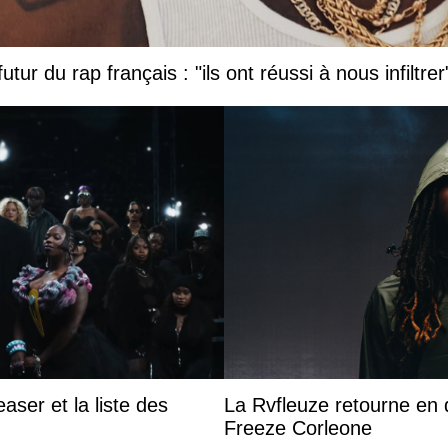
tur du rap français : "ils ont réussi à nous infiltrer
aser et la liste des
La Rvfleuze retourne en 
Freeze Corleone