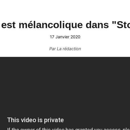
est mélancolique dans "St
17 Janvier 2020
Par
La rédaction