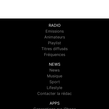
RADIO
Emissions
Animateurs
Playlist
Titres diffusés
Fréquences
NEWS
News
Musique
Sport
Lifestyle
Contacter la rédac
APPS