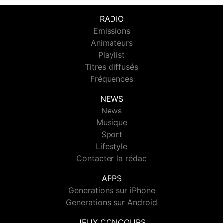
RADIO
Emissions
Animateurs
Playlist
Titres diffusés
Fréquences
NEWS
News
Musique
Sport
Lifestyle
Contacter la rédac
APPS
Generations sur iPhone
Generations sur Android
JEUX CONCOURS