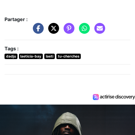
Partager :
Tags :
dadju
laeticia-bay
laeti
tu-cherches