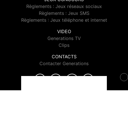
Règlements : Jeux réseaux sociaux
Règlements : Jeux SMS
Règlements : Jeux téléphone et internet
VIDEO
Generations TV
Clips
CONTACTS
Contacter Generations
© 2026 Generations Tous droits réservés.
Signaler un contenu
-
Mentions légales
-
Politique de cookies
-
Contact