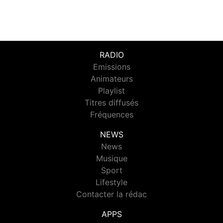
RADIO
Emissions
Animateurs
Playlist
Titres diffusés
Fréquences
NEWS
News
Musique
Sport
Lifestyle
Contacter la rédac
APPS