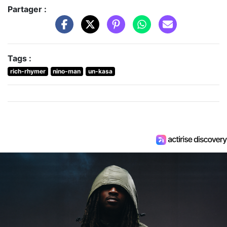
Partager :
Tags :
rich-rhymer
nino-man
un-kasa