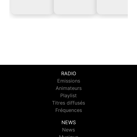
RADIO
Emissions
Animateurs
Playlist
Titres diffusés
Fréquences
NEWS
News