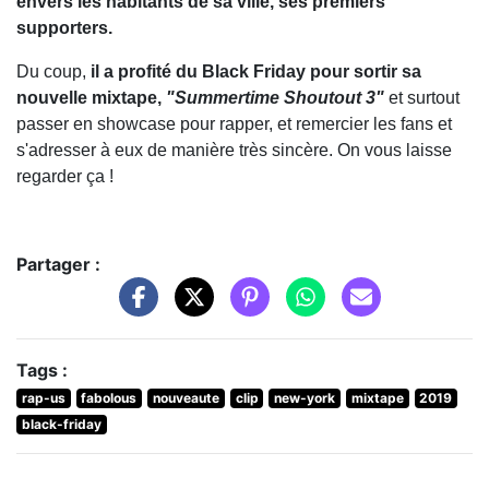
envers les habitants de sa ville, ses premiers
supporters.
Du coup,
il a profité du Black Friday pour sortir sa
nouvelle mixtape,
"Summertime Shoutout 3"
et surtout
passer en showcase pour rapper, et remercier les fans et
s'adresser à eux de manière très sincère. On vous laisse
regarder ça !
Partager :
Tags :
rap-us
fabolous
nouveaute
clip
new-york
mixtape
2019
black-friday