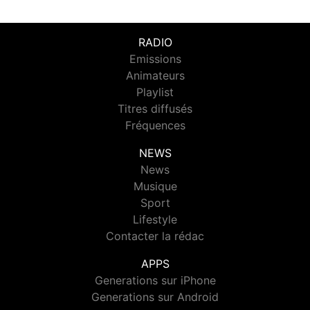
RADIO
Emissions
Animateurs
Playlist
Titres diffusés
Fréquences
NEWS
News
Musique
Sport
Lifestyle
Contacter la rédac
APPS
Generations sur iPhone
Generations sur Android