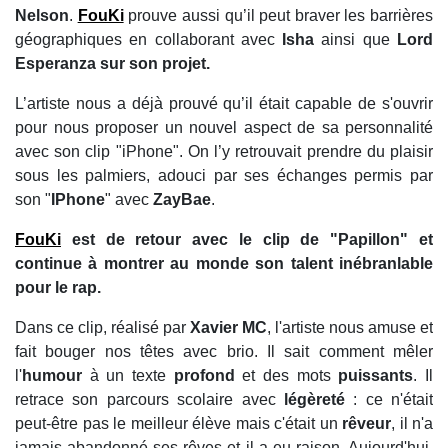
Nelson
.
FouKi
prouve aussi qu’il peut braver les barrières
géographiques en collaborant avec
Isha
ainsi que
Lord
Esperanza sur son projet.
L’artiste nous a déjà prouvé qu’il était capable de s'ouvrir
pour nous proposer un nouvel aspect de sa personnalité
avec son clip "iPhone". On l’y retrouvait prendre du plaisir
sous les palmiers, adouci par ses échanges permis par
son "
IPhone
" avec
ZayBae
.
FouKi
est de retour avec le clip de "Papillon" et
continue à montrer au monde son talent inébranlable
pour le rap.
Dans ce clip, réalisé par
Xavier MC
, l'artiste nous amuse et
fait bouger nos têtes avec brio. Il sait comment mêler
l'
humour
à un texte
profond
et des mots
puissants
. Il
retrace son parcours scolaire avec
légèreté
: ce n'était
peut-être pas le meilleur élève mais c'était un
rêveur
, il n'a
jamais abandonné ses rêves et il a eu raison. Aujourd'hui,