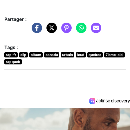
Partager :
Tags :
rap-fr
clip
album
canada
urbain
loud
quebec
7ieme-ciel
rapqueb