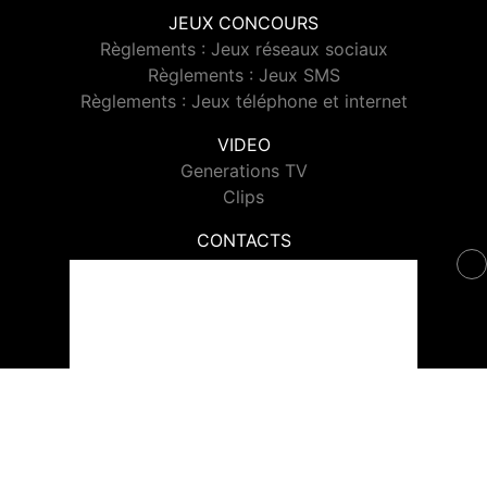
JEUX CONCOURS
Règlements : Jeux réseaux sociaux
Règlements : Jeux SMS
Règlements : Jeux téléphone et internet
VIDEO
Generations TV
Clips
CONTACTS
Contacter Generations
© 2026 Generations Tous droits réservés.
Signaler un contenu
-
Mentions légales
-
Politique de cookies
-
Contact