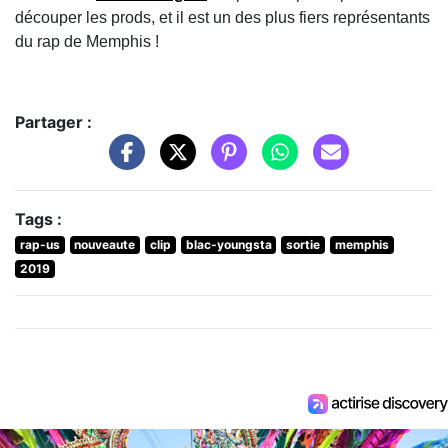
découper les prods, et il est un des plus fiers représentants
du rap de Memphis !
Partager :
Tags :
rap-us
nouveaute
clip
blac-youngsta
sortie
memphis
2019