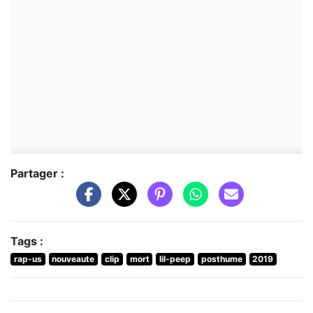
Partager :
Tags :
rap-us
nouveaute
clip
mort
lil-peep
posthume
2019