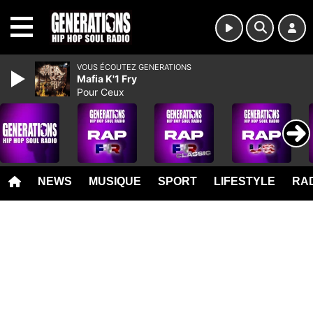
MENU
VOUS ÉCOUTEZ GENERATIONS
Mafia K'1 Fry
Pour Ceux
NEWS
MUSIQUE
SPORT
LIFESTYLE
RAD