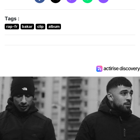
Tags :
rap-fr
bakar
clip
album