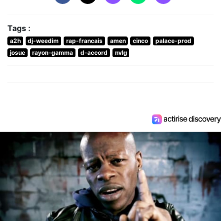
Tags :
a2h
dj-weedim
rap-francais
amen
cinco
palace-prod
josue
rayon-gamma
d-accord
nvlg