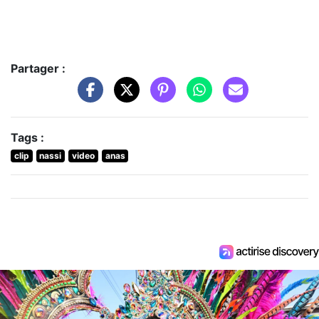
Partager :
Tags :
clip
nassi
video
anas