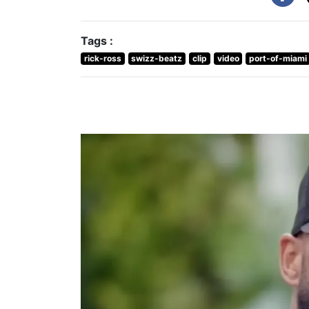
Tags :
rick-ross
swizz-beatz
clip
video
port-of-miami