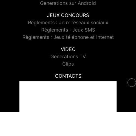
Generations sur Android
JEUX CONCOURS
Règlements : Jeux réseaux sociaux
Règlements : Jeux SMS
Règlements : Jeux téléphone et internet
VIDEO
Generations TV
Clips
CONTACTS
Contacter Generations
© 2026 Generations Tous droits réservés.
Signaler un contenu
-
Mentions légales
-
Politique de cookies
-