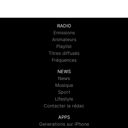
RADIO
Emissions
Animateurs
Playlist
Titres diffusés
Fréquences
NEWS
News
Musique
Sport
Lifestyle
Contacter la rédac
APPS
Generations sur iPhone