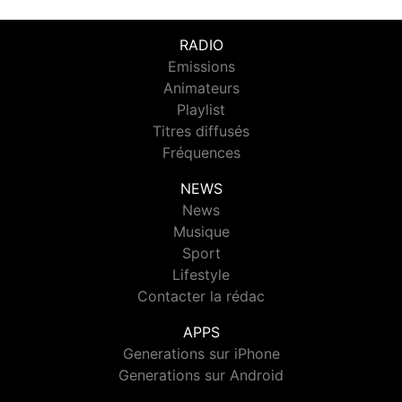
RADIO
Emissions
Animateurs
Playlist
Titres diffusés
Fréquences
NEWS
News
Musique
Sport
Lifestyle
Contacter la rédac
APPS
Generations sur iPhone
Generations sur Android