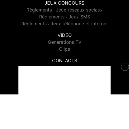
JEUX CONCOURS
Règlements : Jeux réseaux sociaux
Règlements : Jeux SMS
Règlements : Jeux téléphone et internet
VIDEO
Generations TV
Clips
CONTACTS
Contacter Generations
© 2026 Generations Tous droits réservés.
Signaler un contenu
-
Mentions légales
-
Politique de cookies
-
Contact