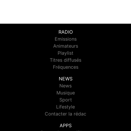
RADIO
Emissions
Animateurs
Playlist
Titres diffusés
Fréquences
NEWS
News
Musique
Sport
Lifestyle
Contacter la rédac
APPS