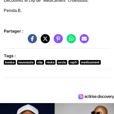
Découvrez le clip de "Médicament" ci-dessous.
Peinda.B.
Partager :
Tags :
booba
nouveaute
clip
niska
exclu
rapfr
medicament