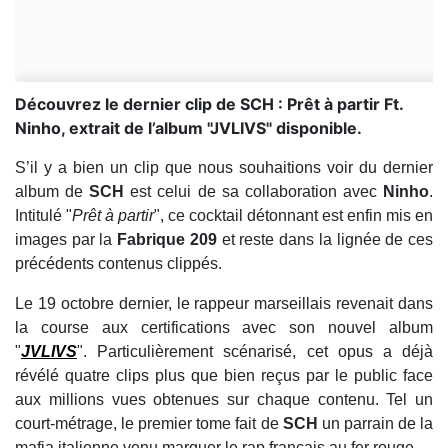
Découvrez le dernier clip de SCH : Prêt à partir Ft.
Ninho, extrait de l’album "JVLIVS" disponible.
S’il y a bien un clip que nous souhaitions voir du dernier
album de
SCH
est celui de sa collaboration avec
Ninho
.
Intitulé "
Prêt à partir
", ce cocktail détonnant est enfin mis en
images par la
Fabrique 209
et reste dans la lignée de ces
précédents contenus clippés.
Le 19 octobre dernier, le rappeur marseillais revenait dans
la course aux certifications avec son nouvel album
"
JVLIVS
". Particulièrement scénarisé, cet opus a déjà
révélé quatre clips plus que bien reçus par le public face
aux millions vues obtenues sur chaque contenu. Tel un
court-métrage, le premier tome fait de
SCH
un parrain de la
mafia italienne venu marquer le rap français au fer rouge.