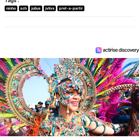
Tags :
ninho
sch
julius
jvlivs
pret-a-partir