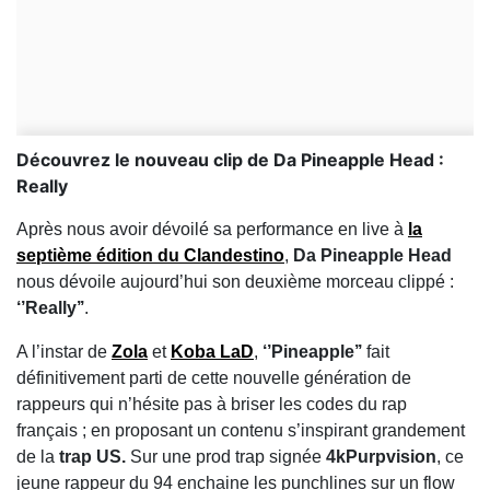
Découvrez le nouveau clip de Da Pineapple Head :
Really
Après nous avoir dévoilé sa performance en live à
la
septième édition du Clandestino
,
Da Pineapple Head
nous dévoile aujourd’hui son deuxième morceau clippé :
‘’Really’’
.
A l’instar de
Zola
et
Koba LaD
,
‘’Pineapple’’
fait
définitivement parti de cette nouvelle génération de
rappeurs qui n’hésite pas à briser les codes du rap
français ; en proposant un contenu s’inspirant grandement
de la
trap US.
Sur une prod trap signée
4kPurpvision
, ce
jeune rappeur du 94 enchaine les punchlines sur un flow