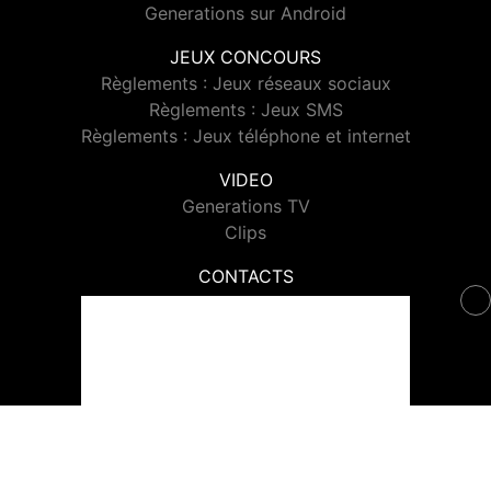
Generations sur Android
JEUX CONCOURS
Règlements : Jeux réseaux sociaux
Règlements : Jeux SMS
Règlements : Jeux téléphone et internet
VIDEO
Generations TV
Clips
CONTACTS
Contacter Generations
© 2026 Generations Tous droits réservés.
Signaler un contenu
-
Mentions légales
-
Politique de cookies
-