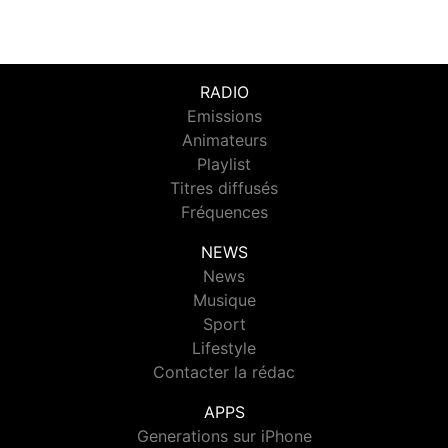
RADIO
Emissions
Animateurs
Playlist
Titres diffusés
Fréquences
NEWS
News
Musique
Sport
Lifestyle
Contacter la rédac
APPS
Generations sur iPhone