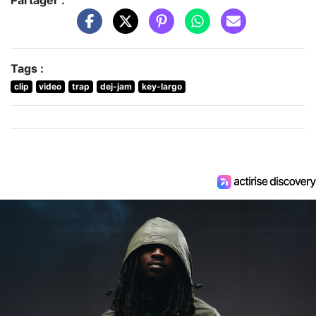
Partager :
Tags :
clip
video
trap
dej-jam
key-largo