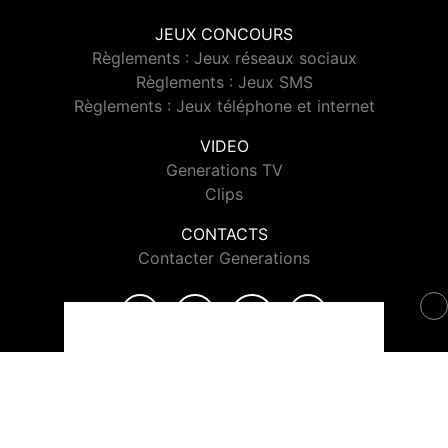
JEUX CONCOURS
Règlements : Jeux réseaux sociaux
Règlements : Jeux SMS
Règlements : Jeux téléphone et internet
VIDEO
Generations TV
Clips
CONTACTS
Contacter Generations
© 2026 Generations Tous droits réservés.
Signaler un contenu
-
Mentions légales
-
Politique de cookies
-
Contact