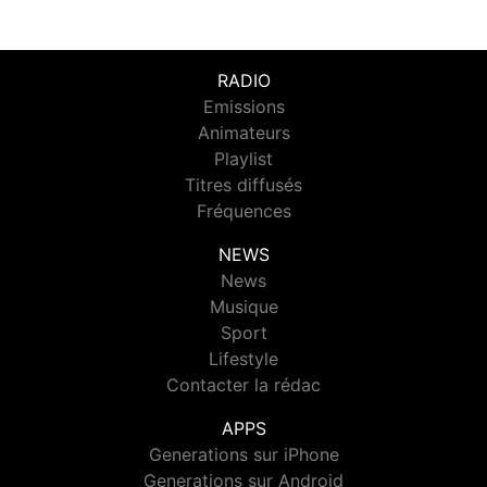
RADIO
Emissions
Animateurs
Playlist
Titres diffusés
Fréquences
NEWS
News
Musique
Sport
Lifestyle
Contacter la rédac
APPS
Generations sur iPhone
Generations sur Android