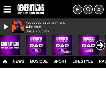
MENU
VOUS ÉCOUTEZ GENERATIONS
S.Pri Noir
Juste Pour Voir
NEWS
MUSIQUE
SPORT
LIFESTYLE
RAD