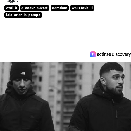
Tags :
wati-b
a-coeur-ouvert
damdam
wakztoubi-1
fais-crier-le-pompe