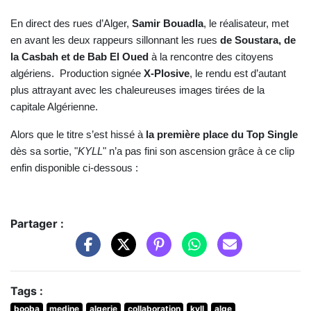
En direct des rues d’Alger,
Samir Bouadla
, le réalisateur, met
en avant les deux rappeurs sillonnant les rues
de Soustara, de
la Casbah et de Bab El Oued
à la rencontre des citoyens
algériens. Production signée
X-Plosive
, le rendu est d’autant
plus attrayant avec les chaleureuses images tirées de la
capitale Algérienne.
Alors que le titre s’est hissé à
la première place du Top Single
dès sa sortie, "
KYLL
" n’a pas fini son ascension grâce à ce clip
enfin disponible ci-dessous :
Partager :
Tags :
booba
medine
algerie
collaboration
kyll
alge