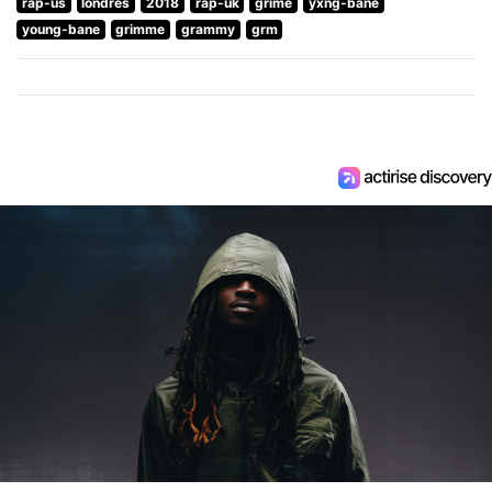
rap-us
londres
2018
rap-uk
grime
yxng-bane
young-bane
grimme
grammy
grm