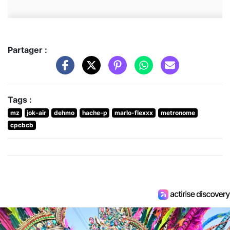
Partager :
Tags :
mz
jok-air
dehmo
hache-p
marlo-flexxx
metronome
cpcbcb