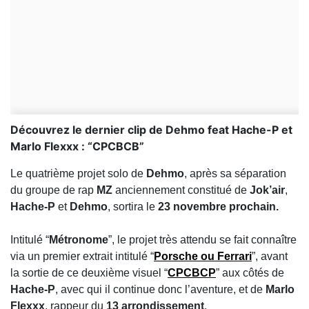
Découvrez le dernier clip de Dehmo feat Hache-P et
Marlo Flexxx : “CPCBCB”
Le quatrième projet solo de
Dehmo
, après sa séparation
du groupe de rap
MZ
anciennement constitué de
Jok’air
,
Hache-P
et
Dehmo
, sortira le
23 novembre prochain.
Intitulé “
Métronome
”, le projet très attendu se fait connaître
via un premier extrait intitulé “
Porsche ou Ferrari
”, avant
la sortie de ce deuxième visuel “
CPCBCP
” aux côtés de
Hache-P
, avec qui il continue donc l’aventure, et de
Marlo
Flexxx
, rappeur du
13 arrondissement
.