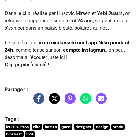
Dans le clip, réalisé par Husovic Mirsen et
Yebi Justin
, on
retrouve le rappeur de seulement
24 ans
, serpent au cou,
s’exhiber dans un palais bleuté, solaires au nez.
Le son était dispo
en exclusivité sur l’app Nike pendant
24h
, comme teasé sur son
compte Instagram
...on peut
désormais l’écouter juste ici !
Clip pépite à la clé !
Partager :
Tags :
louis-vuitton
nike
hamza
gucci
designer
design
prada
binkbeat
h24