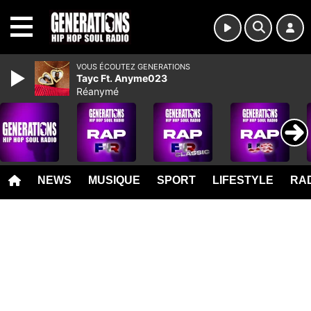
MENU
VOUS ÉCOUTEZ GENERATIONS
Tayc Ft. Anyme023
Réanymé
NEWS
MUSIQUE
SPORT
LIFESTYLE
RAD