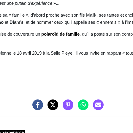
’est une putain d’expérience
»...
sa « famille », d’abord proche avec son fils Malik, ses tantes et onc
no
et
Diam’s
, et de nommer ceux qu’il appelle ses « ennemis » à l’i
uise de couverture un
polaroïd de famille
, qu’il a posté sur son comp
enne le 18 avril 2019 à la Salle Pleyel, il vous invite en rappant «
tou
id-experience