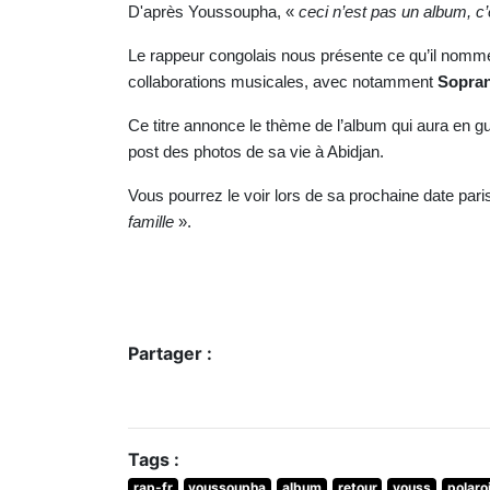
D'après
Youssoupha, «
ceci n’est pas un album, c
Le rappeur congolais nous présente ce qu’il nomme 
collaborations musicales, avec notamment
Sopra
Ce titre annonce le thème de l’album qui aura en g
post des photos de sa vie à Abidjan.
Vous pourrez le voir lors de sa prochaine date parisi
famille
».
Partager :
Tags :
rap-fr
youssoupha
album
retour
youss
polaro