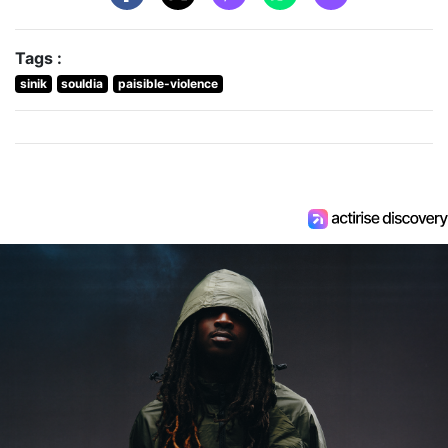
Tags :
sinik
souldia
paisible-violence