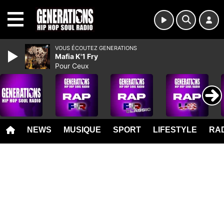
MENU
VOUS ÉCOUTEZ GENERATIONS
Mafia K'1 Fry
Pour Ceux
NEWS
MUSIQUE
SPORT
LIFESTYLE
RAD