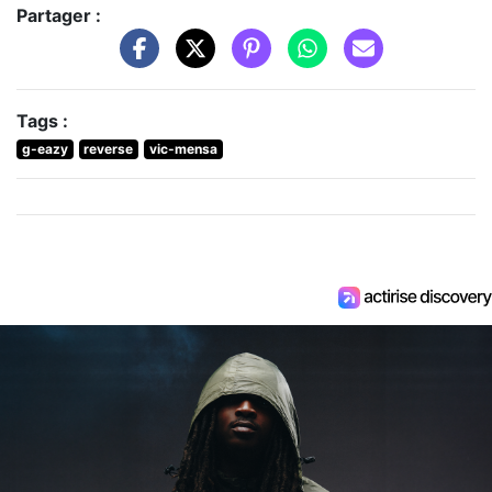
Partager :
Tags :
g-eazy
reverse
vic-mensa