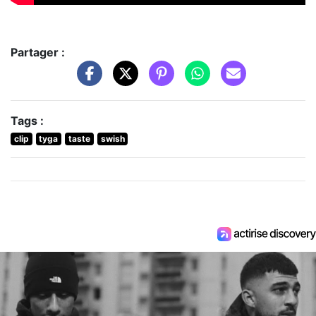
Partager :
Tags :
clip
tyga
taste
swish