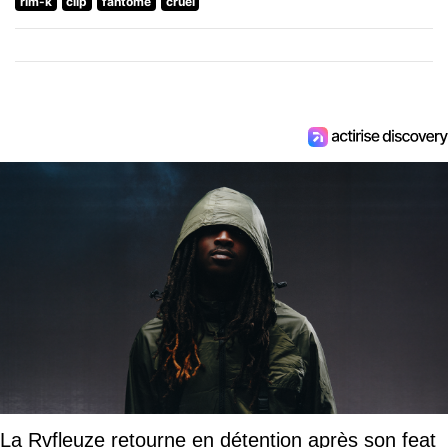
rim-k
clip
fantome
cruel
La Rvfleuze retourne en détention après son feat