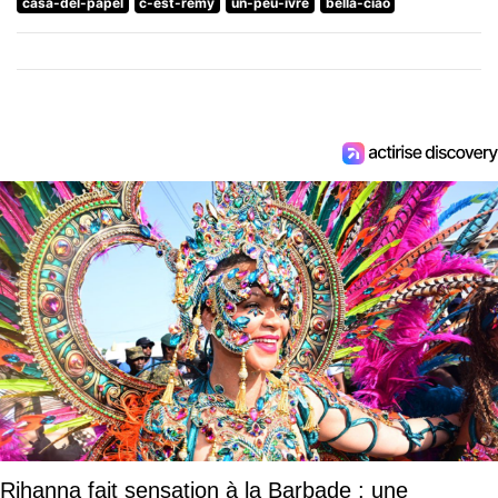
casa-del-papel
c-est-remy
un-peu-ivre
bella-ciao
Rihanna fait sensation à la Barbade : une