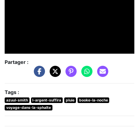
Partager :
Tags :
azuul-smith
l-argent-suffira
pluie
booke-la-noche
voyage-dans-la-sphalte