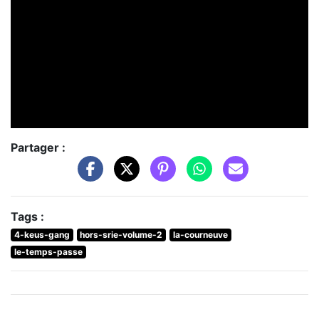
Partager :
Tags :
4-keus-gang
hors-srie-volume-2
la-courneuve
le-temps-passe