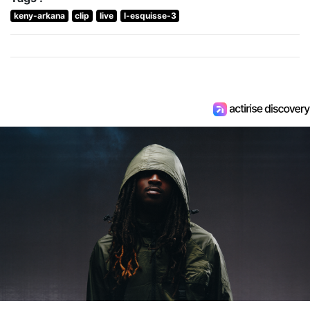
keny-arkana
clip
live
l-esquisse-3