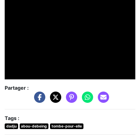
Partager :
Tags :
dadju
abou-debeing
tombe-pour-elle