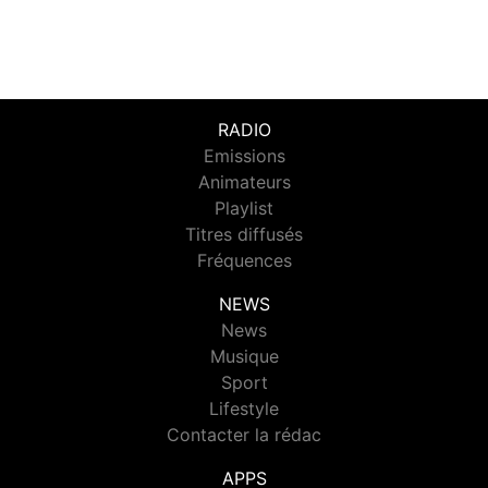
RADIO
Emissions
Animateurs
Playlist
Titres diffusés
Fréquences
NEWS
News
Musique
Sport
Lifestyle
Contacter la rédac
APPS