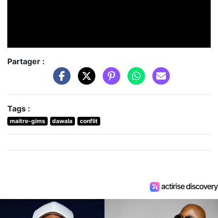
Partager :
Tags :
maitre-gims
dawala
conflit