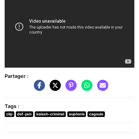
Partager :
Tags :
clip
def-jam
kalash-criminel
euphorie
cagoule