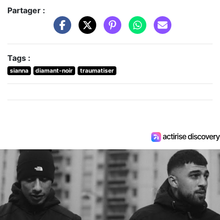
Partager :
Tags :
sianna
diamant-noir
traumatiser