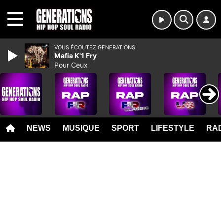
MENU
VOUS ÉCOUTEZ GENERATIONS
Mafia K'1 Fry
Pour Ceux
NEWS
MUSIQUE
SPORT
LIFESTYLE
RAD